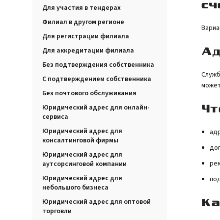
сч
Для участия в тендерах
Филиал в другом регионе
Вариа
Для регистрации филиала
Ад
Для аккредитации филиала
Без подтверждения собственника
Служб
С подтверждением собственника
может
Без почтового обслуживания
Чт
Юридический адрес для онлайн-
сервиса
Юридический адрес для
адр
консалтинговой фирмы
дог
Юридический адрес для
рек
аутсорсинговой компании
Юридический адрес для
под
небольшого бизнеса
Ка
Юридический адрес для оптовой
торговли