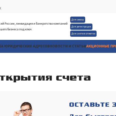
К
Для смены
сей России, ликвидация и банкротство компаний
Для регистрации
шего бизнеса под ключ
Для снятия отметки
А ЮРИДИЧЕСКИХ АДРЕСОВ
НОВОСТИ И СТАТЬИ
АКЦИОННЫЕ П
открытия счета
ОСТАВЬТЕ 