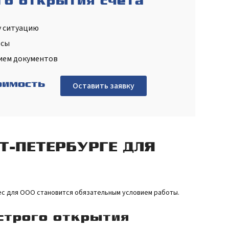
го открытия счета
у ситуацию
осы
ием документов
оимость
Оставить заявку
Т-ПЕТЕРБУРГЕ ДЛЯ
ес для ООО становится обязательным условием работы.
строго открытия