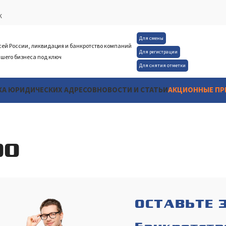
К
Для смены
сей России, ликвидация и банкротство компаний
Для регистрации
шего бизнеса под ключ
Для снятия отметки
А ЮРИДИЧЕСКИХ АДРЕСОВ
НОВОСТИ И СТАТЬИ
АКЦИОННЫЕ П
ОО
ОСТАВЬТЕ 