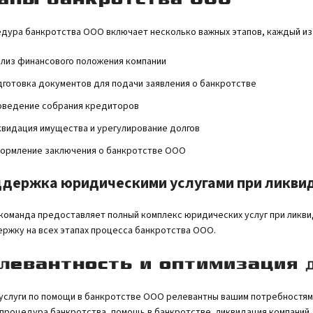
дура банкротства ООО включает несколько важных этапов, каждый из
лиз финансового положения компании
готовка документов для подачи заявления о банкротстве
оведение собрания кредиторов
видация имущества и урегулирование долгов
ормление заключения о банкротстве ООО
держка юридическими услугами при ликви
команда предоставляет полный комплекс юридических услуг при ликв
ржку на всех этапах процесса банкротства ООО.
левантность и оптимизация 
услуги по помощи в банкротстве ООО релевантны вашим потребностям
процедура банкротства, помощь в банкротстве, ликвидация компаний