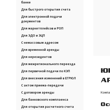
банке
Для быстрого открытия счета
Для электронной подачи
документов
Для маркетплейсов и РОП
Для ЭДО и ЭЦП
С немассовым адресом
Для временной аренды
Для нерезидентов
Для межрегионального переезда
Ю
Для первичной подачи по КЭП
Для внесения изменений в ЕГРЮЛ
А
С актом приема-передачи
С договором аренды
Компа
Для банковского комплаенса
Ос
Для открытия расчетного счета