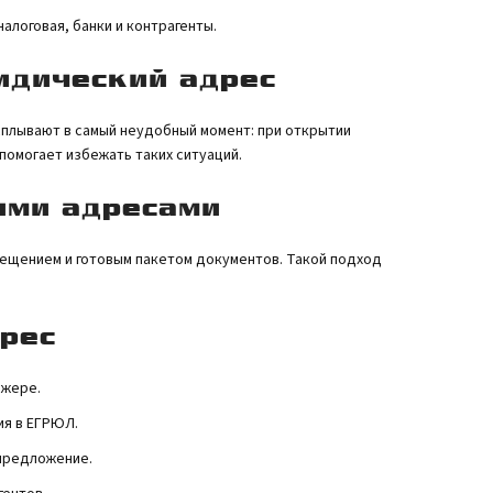
логовая, банки и контрагенты.
дический адрес
сплывают в самый неудобный момент: при открытии
помогает избежать таких ситуаций.
ими адресами
ещением и готовым пакетом документов. Такой подход
рес
джере.
ия в ЕГРЮЛ.
предложение.