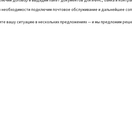
лючим договор и выдадим пакет документов для ИФНС, банка и контра
и необходимости подключим почтовое обслуживание и дальнейшее со
те вашу ситуацию в нескольких предложениях — и мы предложим реше