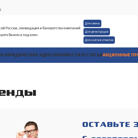
К
Для смены
сей России, ликвидация и банкротство компаний
Для регистрации
шего бизнеса под ключ
Для снятия отметки
А ЮРИДИЧЕСКИХ АДРЕСОВ
НОВОСТИ И СТАТЬИ
АКЦИОННЫЕ П
ренды
ОСТАВЬТЕ 